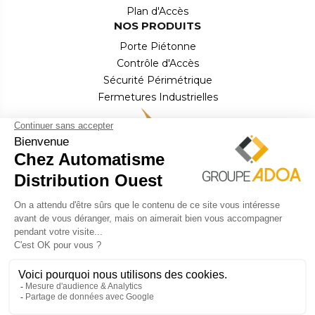
Plan d'Accès
NOS PRODUITS
Porte Piétonne
Contrôle d'Accès
Sécurité Périmétrique
Fermetures Industrielles
Équipements de Quai
CONTACT
Email : contact.commercial2@adooa.fr
Téléphone :
02 97 27 95 09
Copyright ©
2026
Automatisme Distribution Ouest
une création